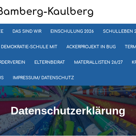
Bamberg-Kaulberg
ZE
DAS SIND WIR
EINSCHULUNG 2026
SCHULLEBEN 2
DEMOKRATIE-SCHULE MIT
ACKERPROJEKT IN BUG
TERM
RDERVEREIN
ELTERNBEIRAT
MATERIALLISTEN 26/27
K
US
IMPRESSUM/ DATENSCHUTZ
Datenschutzerklärung