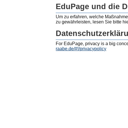
Datenschutzerklä
EduPage und die 
Um zu erfahren, welche Maßnahmen
zu gewährleisten, lesen Sie bitte hi
Datenschutzerklär
For EduPage, privacy is a big conc
raabe.de/#!/privacypolicy