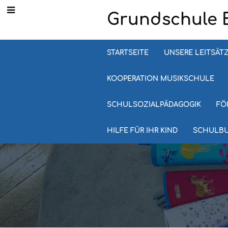
Grundschule 
STARTSEITE
UNSERE LEITSÄT
KOOPERATION MUSIKSCHULE
SCHULSOZIALPÄDAGOGIK
FÖ
HILFE FÜR IHR KIND
SCHULB