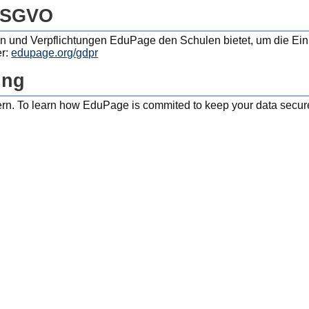
rung
DSGVO
 und Verpflichtungen EduPage den Schulen bietet, um die E
er:
edupage.org/gdpr
ung
ern. To learn how EduPage is commited to keep your data secur