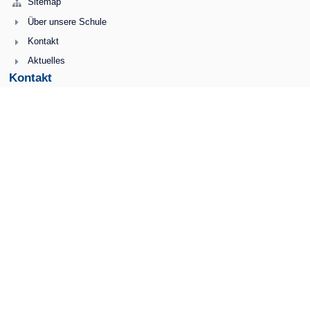
Sitemap
Über unsere Schule
Kontakt
Aktuelles
Kontakt
Grundschule Bamberg-Kaulberg
kontakt-kaulbergschule@stadt.bamberg.de
0951955470
Schulplatz 5
96049 Bamberg
Germany
Anmelden
Anmeldung mit EduPage-Konto
Benutzernamen oder Passwort vergessen