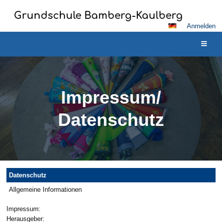
Grundschule Bamberg-Kaulberg
Anmelden
Impressum/
Datenschutz
Impressum/
Datenschutz
Datenschutz
Allgemeine Informationen
Impressum:
Herausgeber: